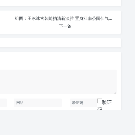
组图：王冰冰古装随拍清新淡雅 置身江南茶园仙气飘飘
下一篇
发布评论