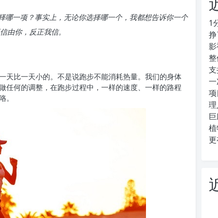
择哪一项？事实上，无论你选择哪一个，我都想告诉你一个
1
不信由你，反正我信。
挣
影
整
支
一天比一天小的。不是说跑步不能消耗热量。我
们的身体
一
做任
何的调整，在跑步过程中
，一样的速度、一样的路程
项
咯。
理
巨
植
更