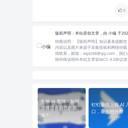
0
版权声明：
本站原创文章，由
小编
于20
转载说明：
【版权声明】知识薯条提醒您
内容以及图片来源于采集投稿和网络转载
得联系，邮箱：wyxz66@qq.com
除特殊说明外本站文章皆由CC-4.0协议
生抽 vs 老抽：如何
钉钉最快上线 AI 
选择适合自己的酱
口，看完想付费
油？