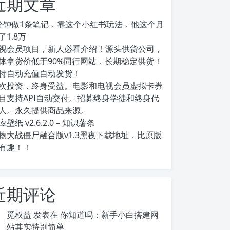
近期文章
分钟做1条笔记，靠这个小红书玩法，他这个月
了1.8万
视会员项目，新人必看介绍！源头供货公司，
体拿货价低于90%同行网站，长期稳定供货！
持自动充值自动发货！
次投资，终身受益。电影和电视会员虚拟卡券
目支持API自动交付。招募终身学徒和终身代
人。永久提供商品来源。
应壁纸 v2.6.2.0 – 知识薯条
物大战僵尸融合版v1.3黑夜下载地址，比原版
有趣！！
近期评论
觅权益
发表在
你知道吗：新手小白搭建网
站其实特别简单