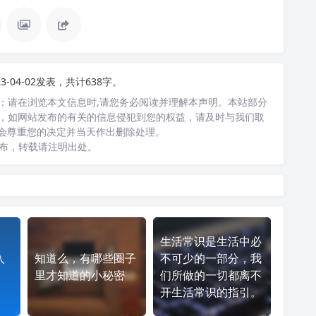
23-04-02发表，共计638字。
：请在浏览本文信息时,请您务必阅读并理解本声明。本站部分
，如网站发布的有关的信息侵犯到您的权益，请及时与我们取
，我们会尊重您的决定并当天作出删除处理。
发布，转载请注明出处。
生活常识是生活中必
入
知道么，有哪些圈子
不可少的一部分，我
里才知道的小秘密
们所做的一切都离不
开生活常识的指引。